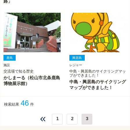
路」
鹿島
興居島
施設
レジャー
交流場で知る歴史
中島・興居島のサイクリングマッ
プができました！
かしまーる（松山市北条鹿島
中島・興居島のサイクリング
博物展示館）
マップができました！
46
検索結果
件
1
2
3