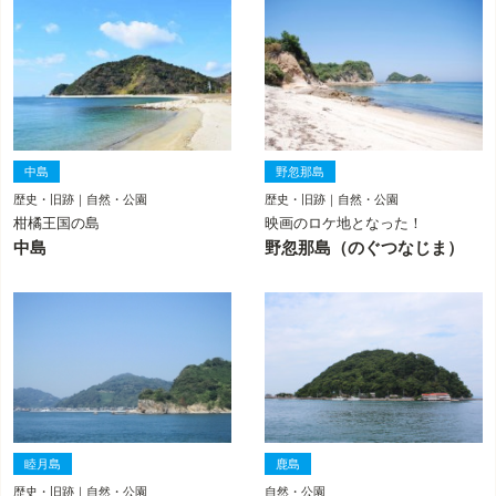
中島
野忽那島
歴史・旧跡｜自然・公園
歴史・旧跡｜自然・公園
柑橘王国の島
映画のロケ地となった！
中島
野忽那島（のぐつなじま）
睦月島
鹿島
歴史・旧跡｜自然・公園
自然・公園