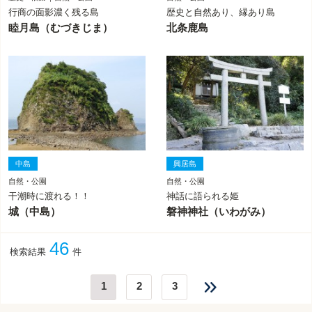
行商の面影濃く残る島
歴史と自然あり、縁あり島
睦月島（むづきじま）
北条鹿島
中島
興居島
自然・公園
自然・公園
干潮時に渡れる！！
神話に語られる姫
城（中島）
磐神神社（いわがみ）
46
検索結果
件
1
2
3