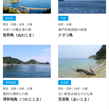
怒和島
中島
歴史・旧跡｜自然・公園
自然・公園
日本一の働き者の島
瀬戸内海屈指の漁場
怒和島（ぬわじま）
クダコ島
津和地島
安居島
歴史・旧跡｜自然・公園
歴史・旧跡｜自然・公園
風待ち潮待ちの島
古い町並み残る小さな島
津和地島（つわじじま）
安居島（あいじま）