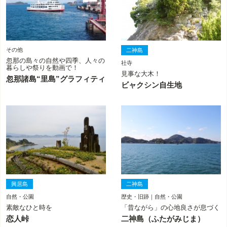
その他
二神島
忽那の島々の自然や四季、人々の
社寺
暮らしや祭りを動画で！
見事な大木！
忽那諸島“里島”グラフィティ
ビャクシン自生地
興居島
二神島
自然・公園
歴史・旧跡｜自然・公園
素敵なひと時を
「昔ながら」の心地良さが息づく
恋人峠
二神島（ふたがみじま）