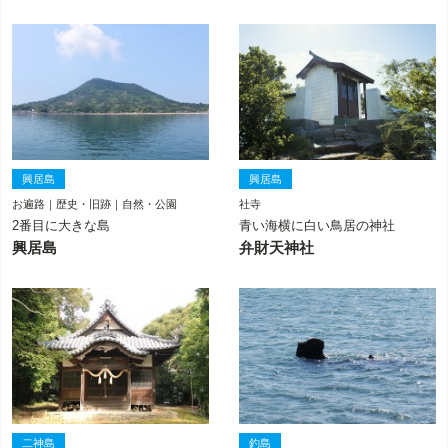
興居島
興居島
お遍路｜歴史・旧跡｜自然・公園
社寺
2番目に大きな島
青い海横に白い鳥居の神社
興居島
弁財天神社
二神島
釣島