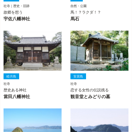
社寺｜歴史・旧跡
自然・公園
故郷を想う
馬！？ラクダ！？
宇佐八幡神社
馬石
睦月島
安居島
社寺
社寺
歴史ある神社
恋する女性の伝説残る
當田八幡神社
観音堂とみどりの墓