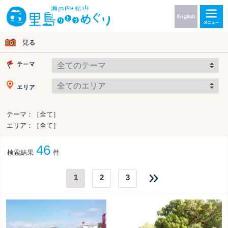
テーマ：［全て］
エリア：［全て］
46
検索結果
件
1
2
3