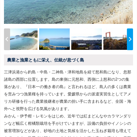
農業と漁業ともに栄え、伝統が息づく島
三津浜港から釣島・中島・二神島・津和地島を経て怒和島になり、忽那
諸島の西部に位置します。島の東側に元怒和、西側に上怒和の2つの集
落があり、『日本一の働き者の島』と言われるほど、島人の多くは農業
を営みつつ漁業権を持っています。愛媛県からの派遣実習生としてアメ
リカ研修を行った農業後継者が農業の担い手に含まれるなど、全国・海
外へと視野を広げる気風があります。
みかん・伊予柑・レモンをはじめ、近年では紅まどんなやカラマンダリ
ンなど幅広く柑橘類栽培を手がけていますが、設備の負担やイノシシの
被害増加などがあり、砂地の土地と気候を活かした玉ねぎ栽培も増えて