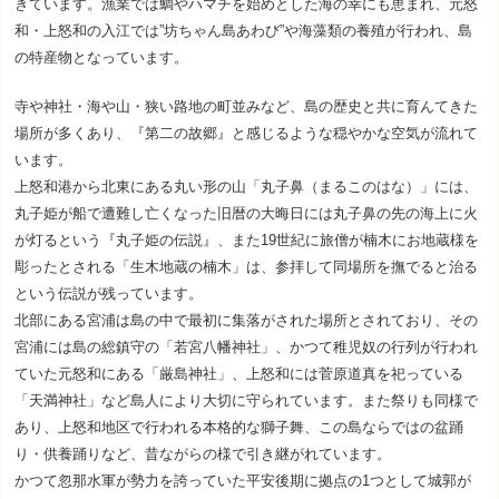
きています。漁業では鯛やハマチを始めとした海の幸にも恵まれ、元怒
和・上怒和の入江では”坊ちゃん島あわび”や海藻類の養殖が行われ、島
の特産物となっています。
寺や神社・海や山・狭い路地の町並みなど、島の歴史と共に育んてきた
場所が多くあり、『第二の故郷』と感じるような穏やかな空気が流れて
います。
上怒和港から北東にある丸い形の山「丸子鼻（まるこのはな）」には、
丸子姫が船で遭難し亡くなった旧暦の大晦日には丸子鼻の先の海上に火
が灯るという『丸子姫の伝説』、また19世紀に旅僧が楠木にお地蔵様を
彫ったとされる「生木地蔵の楠木」は、参拝して同場所を撫でると治る
という伝説が残っています。
北部にある宮浦は島の中で最初に集落がされた場所とされており、その
宮浦には島の総鎮守の「若宮八幡神社」、かつて稚児奴の行列が行われ
ていた元怒和にある「厳島神社」、上怒和には菅原道真を祀っている
「天満神社」など島人により大切に守られています。また祭りも同様で
あり、上怒和地区で行われる本格的な獅子舞、この島ならではの盆踊
り・供養踊りなど、昔ながらの様で引き継がれています。
かつて忽那水軍が勢力を誇っていた平安後期に拠点の1つとして城郭が