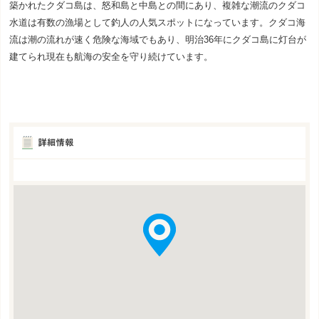
築かれたクダコ島は、怒和島と中島との間にあり、複雑な潮流のクダコ
水道は有数の漁場として釣人の人気スポットになっています。クダコ海
流は潮の流れが速く危険な海域でもあり、明治36年にクダコ島に灯台が
建てられ現在も航海の安全を守り続けています。