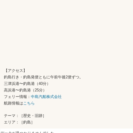
【アクセス】
釣島行き・釣島発便ともに午前午後2便ずつ。
三津浜港〜釣島港（40分）
高浜港〜釣島港（25分）
フェリー情報：
中島汽船株式会社
航路情報は
こちら
テーマ：［歴史・旧跡］
エリア：［釣島］