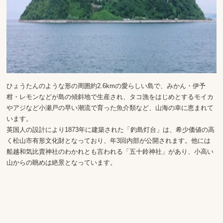
ひょうたんのような形の周囲約2.6kmの愛らしい島で、みかん・伊予
柑・レモンなどが島の傾斜地で生産され、タコ漁をはじめとするモイカ
やアジなど小瀬戸の早い潮流で育った魚介類など、山海の幸に恵まれて
います。
英国人の設計により1873年に建築された「釣島灯台」は、希少価値の高
く松山市有形文化財となっており、年3回内部が公開されます。他には
船越和気比賣神社のわかれとも言われる「五十鈴神社」があり、小高い
山からの眺めは絶景となっています。