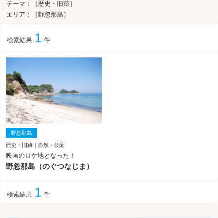
テーマ：［歴史・旧跡］
エリア：［野忽那島］
1
検索結果
件
野忽那島
歴史・旧跡｜自然・公園
映画のロケ地となった！
野忽那島（のぐつなじま）
1
検索結果
件