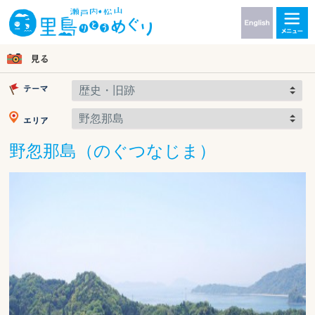
野忽那島（のぐつなじま）