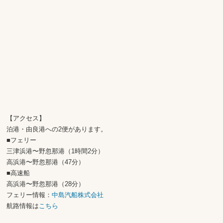
【アクセス】
泊港・由良港への2便があります。
■フェリー
三津浜港〜野忽那港（1時間2分）
高浜港〜野忽那港（47分）
■高速船
高浜港〜野忽那港（28分）
フェリー情報：
中島汽船株式会社
航路情報は
こちら