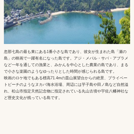
忽那七島の最も東にある1番小さな島であり、彼女が生まれた島「瀬の
島」の映画で一躍有名になった島です。アジ・メバル・サバ・アブラメ
など一年を通しての漁業と、みかんを中心とした農業の島であり、まる
で小さな楽園のようなゆったりとした時間が感じられる島です。
映画のロケ地でもある標高71.4mの皿山展望台からの絶景、プライベー
トビーチのようなヌカバ海水浴場、周辺には芋子島や田ノ島など自然溢
れ、松山市指定天然記念物に指定されている丸山古墳や宇佐八幡神社な
ど歴史文化が残っている島です。