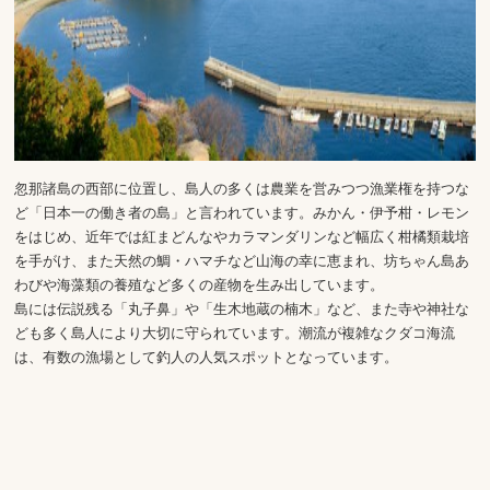
忽那諸島の西部に位置し、島人の多くは農業を営みつつ漁業権を持つな
ど「日本一の働き者の島」と言われています。みかん・伊予柑・レモン
をはじめ、近年では紅まどんなやカラマンダリンなど幅広く柑橘類栽培
を手がけ、また天然の鯛・ハマチなど山海の幸に恵まれ、坊ちゃん島あ
わびや海藻類の養殖など多くの産物を生み出しています。
島には伝説残る「丸子鼻」や「生木地蔵の楠木」など、また寺や神社な
ども多く島人により大切に守られています。潮流が複雑なクダコ海流
は、有数の漁場として釣人の人気スポットとなっています。