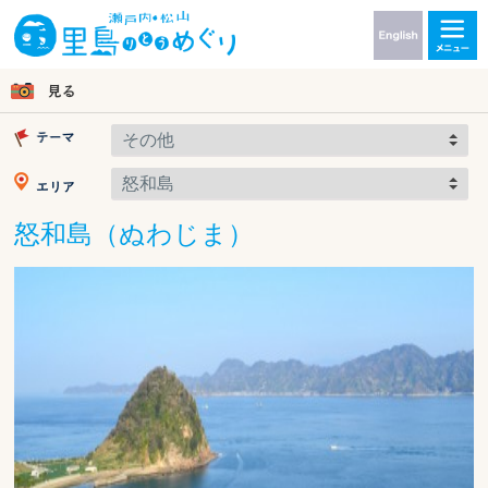
怒和島（ぬわじま）