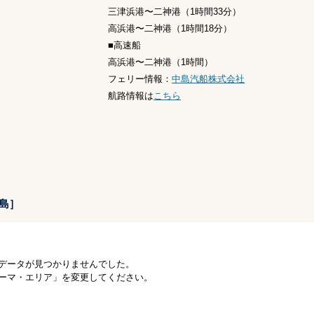
三津浜港〜二神港（1時間33分）
高浜港〜二神港（1時間18分）
■高速船
高浜港〜二神港（1時間）
フェリー情報：
中島汽船株式会社
航路情報は
こちら
島］
データが見つかりませんでした。
ーマ・エリア」を変更してください。