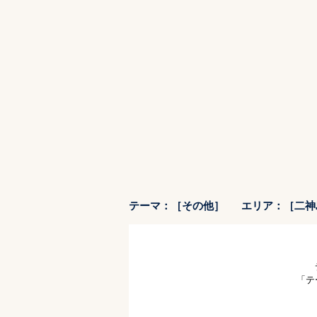
テーマ：［その他］
エリア：［二神
「テ