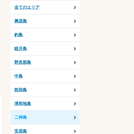
全てのエリア
興居島
釣島
睦月島
野忽那島
中島
怒和島
津和地島
二神島
安居島