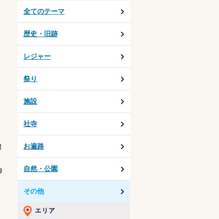
全てのテーマ
歴史・旧跡
レジャー
祭り
施設
社寺
お遍路
門
自然・公園
海
その他