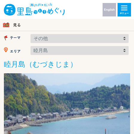
睦月島（むづきじま）