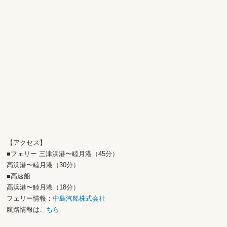
【アクセス】
■フェリー 三津浜港〜睦月港（45分）
高浜港〜睦月港（30分）
■高速船
高浜港〜睦月港（18分）
フェリー情報：
中島汽船株式会社
航路情報は
こちら