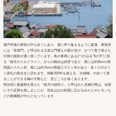
瀬戸内海の西部の中心近くにあり、港に寄り集まるように集落、東海岸
には「長屋門」と呼ばれる立派な門構えの家が並び、かつて島で栄えた
行商の面影が濃く残っています。島の東西にある2つの山を”8の字”に回
る「睦月のスカイライン」からの眺めは絶景であり、西には約9kmの島
四国八十八ヶ所、東には約7kmの西国三十三ヶ寺があり、多くの方がミ
ニ巡礼の島歩きに訪れます。樹齢300年を超える「夫婦楠」や歩いて渡
ることができる梅の子島など、見どころが多くあります。
明治頃に最盛期を迎えた「睦月の縞売り」と呼ばれた反物行商は、全国
にその足跡を残しましたが、現在は山の斜面に広がるみかんやレモンな
どの柑橘類が中心となっています。