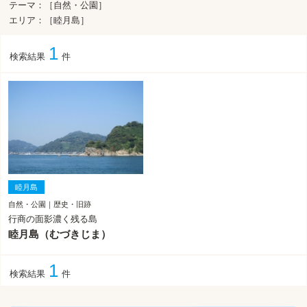
テーマ：［自然・公園］
エリア：［睦月島］
1
検索結果
件
睦月島
自然・公園｜歴史・旧跡
行商の面影濃く残る島
睦月島（むづきじま）
1
検索結果
件