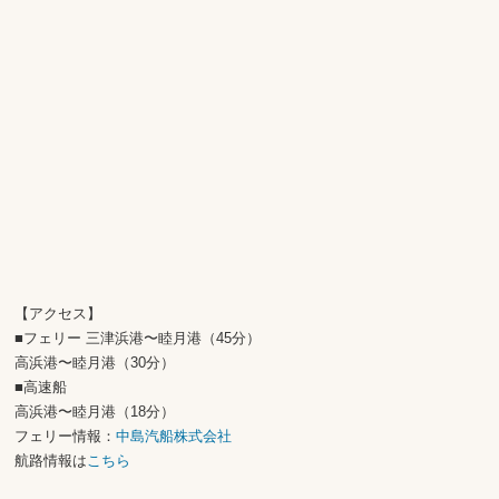
【アクセス】
■フェリー 三津浜港〜睦月港（45分）
高浜港〜睦月港（30分）
■高速船
高浜港〜睦月港（18分）
フェリー情報：
中島汽船株式会社
航路情報は
こちら