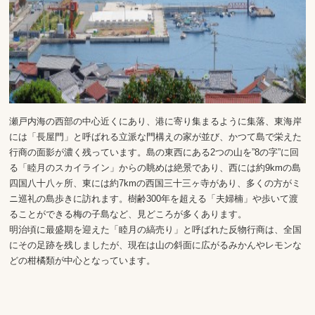
瀬戸内海の西部の中心近くにあり、港に寄り集まるように集落、東海岸
には「長屋門」と呼ばれる立派な門構えの家が並び、かつて島で栄えた
行商の面影が濃く残っています。島の東西にある2つの山を”8の字”に回
る「睦月のスカイライン」からの眺めは絶景であり、西には約9kmの島
四国八十八ヶ所、東には約7kmの西国三十三ヶ寺があり、多くの方がミ
ニ巡礼の島歩きに訪れます。樹齢300年を超える「夫婦楠」や歩いて渡
ることができる梅の子島など、見どころが多くあります。
明治頃に最盛期を迎えた「睦月の縞売り」と呼ばれた反物行商は、全国
にその足跡を残しましたが、現在は山の斜面に広がるみかんやレモンな
どの柑橘類が中心となっています。