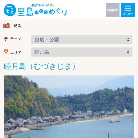
睦月島（むづきじま）