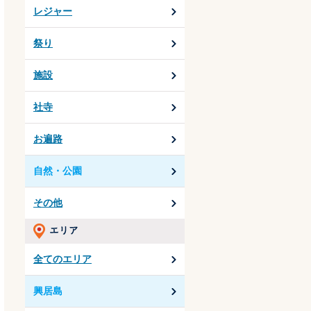
レジャー
祭り
施設
社寺
お遍路
自然・公園
その他
全てのエリア
興居島