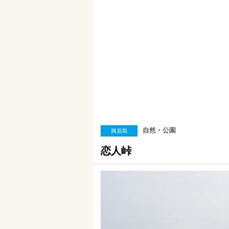
自然・公園
興居島
恋人峠