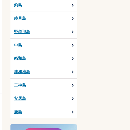
釣島
睦月島
野忽那島
中島
怒和島
津和地島
二神島
安居島
鹿島