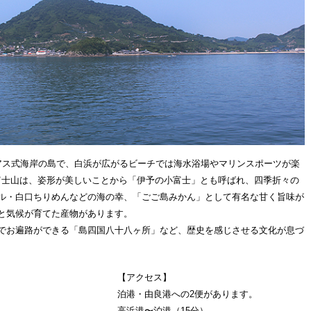
アス式海岸の島で、白浜が広がるビーチでは海水浴場やマリンスポーツが楽
小富士山は、姿形が美しいことから「伊予の小富士」とも呼ばれ、四季折々の
ル・白口ちりめんなどの海の幸、「ごご島みかん」として有名な甘く旨味が
と気候が育てた産物があります。
でお遍路ができる「島四国八十八ヶ所」など、歴史を感じさせる文化が息づ
【アクセス】
泊港・由良港への2便があります。
高浜港〜泊港（15分）