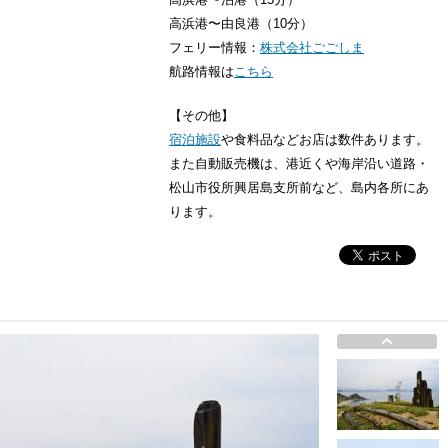
高浜港〜由良港（10分）
フェリー情報：
株式会社ごごしま
航路情報は
こちら
【その他】
宿泊施設
や食料品などお店は数件あります。
また自動販売機は、港近くや海岸沿い道路・
松山市役所興居島支所前など、島内各所にあ
ります。