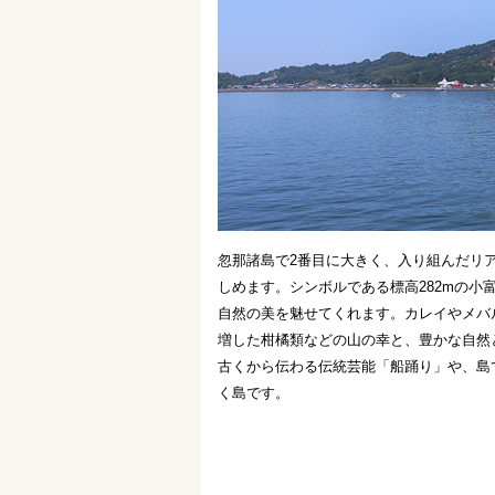
忽那諸島で2番目に大きく、入り組んだリ
しめます。シンボルである標高282mの
自然の美を魅せてくれます。カレイやメバ
増した柑橘類などの山の幸と、豊かな自然
古くから伝わる伝統芸能「船踊り」や、島
く島です。