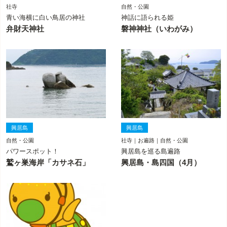
社寺
自然・公園
青い海横に白い鳥居の神社
神話に語られる姫
弁財天神社
磐神神社（いわがみ）
興居島
興居島
自然・公園
社寺｜お遍路｜自然・公園
パワースポット！
興居島を巡る島遍路
鷲ヶ巣海岸「カサネ石」
興居島・島四国（4月）