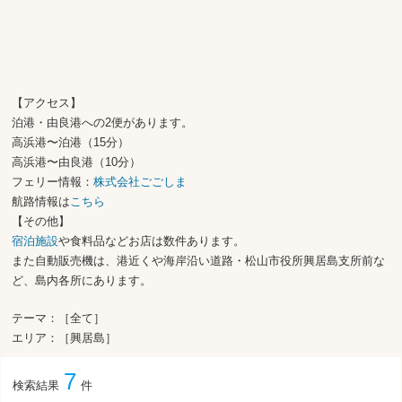
【アクセス】
泊港・由良港への2便があります。
高浜港〜泊港（15分）
高浜港〜由良港（10分）
フェリー情報：
株式会社ごごしま
航路情報は
こちら
【その他】
宿泊施設
や食料品などお店は数件あります。
また自動販売機は、港近くや海岸沿い道路・松山市役所興居島支所前な
ど、島内各所にあります。
テーマ：［全て］
エリア：［興居島］
7
検索結果
件