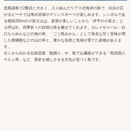
忽那諸島で2番目に大きく、入り組んだリアス式海岸の島で、白浜が広
がるビーチでは海水浴場やマリンスポーツが楽しめます。シンボルであ
る標高282mの小富士山は、姿形が美しいことから「伊予の小富士」と
も呼ばれ、四季折々の自然の美を魅せてくれます。カレイやメバル・白
口ちりめんなどの海の幸、「ごご島みかん」として有名な甘く旨味が増
した柑橘類などの山の幸と、豊かな自然と気候が育てた産物がありま
す。
古くから伝わる伝統芸能「船踊り」や、島でお遍路ができる「島四国八
十八ヶ所」など、歴史を感じさせる文化が息づく島です。