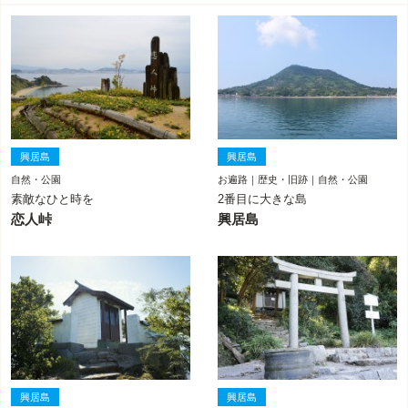
興居島
興居島
自然・公園
お遍路｜歴史・旧跡｜自然・公園
素敵なひと時を
2番目に大きな島
恋人峠
興居島
興居島
興居島