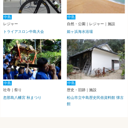
中島
中島
レジャー
自然・公園｜レジャー｜施設
トライアスロン中島大会
姫ヶ浜海水浴場
中島
中島
社寺｜祭り
歴史・旧跡｜施設
忽那島八幡宮 秋まつり
松山市立中島歴史民俗資料館 懐古
館