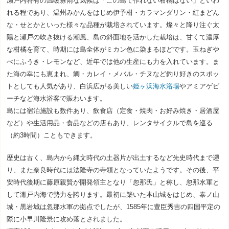
瀬戸内特有の温暖寡雨な気候は「この島で作れない柑橘はない」といわ
れる程であり、温州みかんをはじめ伊予柑・カラマンダリン・紅まどん
な・せとかといった様々な品種が栽培されています。燦々と降り注ぐ太
陽と瀬戸の吹き抜ける潮風、島の斜面地を活かした栽培は、甘くて濃厚
な柑橘を育て、時期には島全体がミカン色に染まるほどです。玉ねぎや
べにふうき・レモンなど、近年では他の生産にも力を入れています。ま
た海の幸にも恵まれ、鯛・カレイ・メバル・チヌなど釣り好きのスポッ
トとしても人気があり、白浜広がる美しい
姫ヶ浜海水浴場
やアミアゲビ
ーチなど海水浴客で賑わいます。
島には宿泊施設も数件あり、飲食店（定食・焼肉・お好み焼き・居酒屋
など）や生活用品・食品などの店もあり、レンタサイクルで島を巡る
（約3時間）こともできます。
歴史は古く、島内から縄文時代の土器片が出土するなど先史時代まで遡
り、また奈良時代には法隆寺の寺領となっていたようです。その後、平
安時代後期に藤原親賢が開発領主となり「忽那氏」と称し、忽那水軍と
して瀬戸内海で勢力を誇ります。最初に築いた本山城をはじめ、泰ノ山
城・黒岩城は忽那水軍の拠点でしたが、1585年に豊臣秀吉の四国平定の
際に小早川隆景に攻め落とされました。