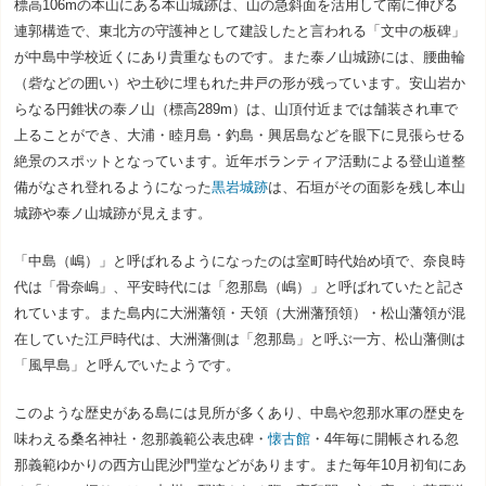
標高106mの本山にある本山城跡は、山の急斜面を活用して南に伸びる
連郭構造で、東北方の守護神として建設したと言われる「文中の板碑」
が中島中学校近くにあり貴重なものです。また泰ノ山城跡には、腰曲輪
（砦などの囲い）や土砂に埋もれた井戸の形が残っています。安山岩か
らなる円錐状の泰ノ山（標高289m）は、山頂付近までは舗装され車で
上ることができ、大浦・睦月島・釣島・興居島などを眼下に見張らせる
絶景のスポットとなっています。近年ボランティア活動による登山道整
備がなされ登れるようになった
黒岩城跡
は、石垣がその面影を残し本山
城跡や泰ノ山城跡が見えます。
「中島（嶋）」と呼ばれるようになったのは室町時代始め頃で、奈良時
代は「骨奈嶋」、平安時代には「忽那島（嶋）」と呼ばれていたと記さ
れています。また島内に大洲藩領・天領（大洲藩預領）・松山藩領が混
在していた江戸時代は、大洲藩側は「忽那島」と呼ぶ一方、松山藩側は
「風早島」と呼んでいたようです。
このような歴史がある島には見所が多くあり、中島や忽那水軍の歴史を
味わえる桑名神社・忽那義範公表忠碑・
懐古館
・4年毎に開帳される忽
那義範ゆかりの西方山毘沙門堂などがあります。また毎年10月初旬にあ