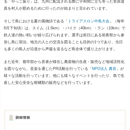
る「やっこ振り」は、九州に配流される際に宇和間に立ち寄った菅原道
真を村人が慰めるために行ったのが始まりと言われています。
そして島における夏の風物詩である「
トライアスロン中島大会
」（毎年
8月下旬頃）は、スイム（1.5km）・バイク（40km）・ラン（10km）で
鉄人達の熱い戦いが繰り広げられます。選手は前日にある前夜祭から参
加し島に宿泊、地元の人との交流を図ることも目的の1つであり、当日
も多くの島人が沿道から声援を送るなど島全体で盛り上がります。
また近年、都市部から若者が移住し農産物の生産・販売など地域活性化
を図りながら、音楽を通じたPR活動を行っている「
NPO法人 農音
」が
様々な活動を行っています。他にも様々なイベントを行ったり、島で生
産した安心安全な柑橘類の販売などを行っています。