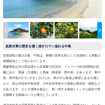
忽那水軍の歴史を濃く残すロマン溢れる中島
忽那諸島の最大の島・中島は、柑橘の花香る島として全国的にも有数の
柑橘産地として知られています。
愛媛県松山市の高浜港から高速船で約30分、フェリーで約1時間弱の距
離にあり、東線（大浦港）と西線（神浦港・西中港）があります。東中
島・西中島の2つに大きく分けられ、島の中心集落は東部にある大浦に
なり、松山市役所中島支所・小中高等学校や小規模な商店街・病院など
があります。また大浦港を拠点に、島一周する路線とトンネル経由で島
を横断する路線のバスが運行しています。