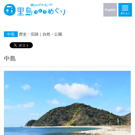
中島
歴史・旧跡｜自然・公園
中島