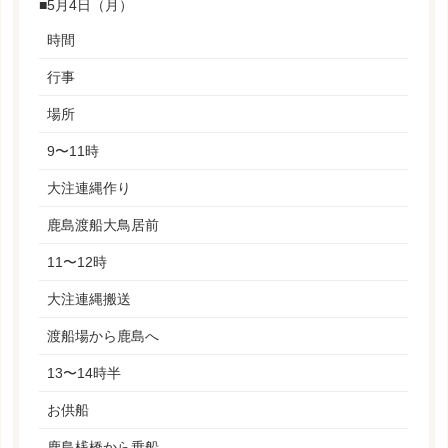
■5月4日（月）
時間
行事
場所
9〜11時
大注連縄作り
鹿島渡船大鳥居前
11〜12時
大注連縄搬送
渡船場から鹿島へ
13〜14時半
お供船
鹿島桟橋から乗船