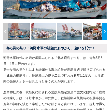
海の男の祭り！河野水軍の祈願にあやかり、願いを託す！
河野水軍時代の名残が垣間みられる「北条鹿島まつり」は、毎年5月3
日・4日に行われます。
勇士な海の男たちによる絢爛たる海上絵巻が鹿島周辺で繰り広げられる
「鹿島の櫂練り」、鹿島海上の伊予二見で行われる年に1度の「大注連
縄の張替え」を一目見ようと多くの人が訪れます。
鹿島神社の春・秋祭例に出される愛媛県指定無形民族文化財指定「鹿島
の櫂練り」は、河野水軍が出陣に際し、戦勝祈願や凱旋時の祝勝奉賛を
鹿島の神前で演じて奉納したのが始まりと言われています。提灯や幟で
飾り立てた櫂伝馬の船上での鐘と太鼓に合わせた奉納の踊りと、神輿を