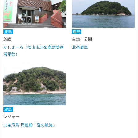
鹿島
鹿島
施設
自然・公園
かしまーる（松山市北条鹿島博物
北条鹿島
展示館）
鹿島
レジャー
北条鹿島 周遊船「愛の航路」