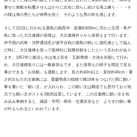
乗せた御船を転覆させんばかりに左右に揺らし続ける海上練り・・・そ
の様は海の男たちが神輿を担ぐ、そのような男の粋を感じます。
そして2日目に行われる鹿島の南西沖・斎灘約600mに浮かぶ玉理・寒戸
島に張った大注連縄の張替は、大注連縄作りから張替えまで行います。
伊予国の武将・河野通信氏が源平合戦の屋島の戦いに源氏側として臨ん
だ時に、大注連縄を張って龍神社に戦勝祈願をしたという言われがあり
ます。1957年に復活し今は海上安全・五穀豊穣・大漁を祈願して行わ
れ、大注連縄造りには一般参加もでき、また張替えの様子を間近で見る
事ができる「お供船」も運航します。長さ約40m以上・直径約40cm・重
さ約1tもの大注連縄には、愛媛県産の稲穂で縄19本をつなげた間に願い
事を書いた「願い文」が入れられ、この願い文は郵送でも受付ており地
元でも願い文ポストを3箇所設置しています。この注連縄に願い文を包
み込み奉納すると、縁談・学問・商売・交通安全など、よろずの願い事
が叶えられるといわれています。