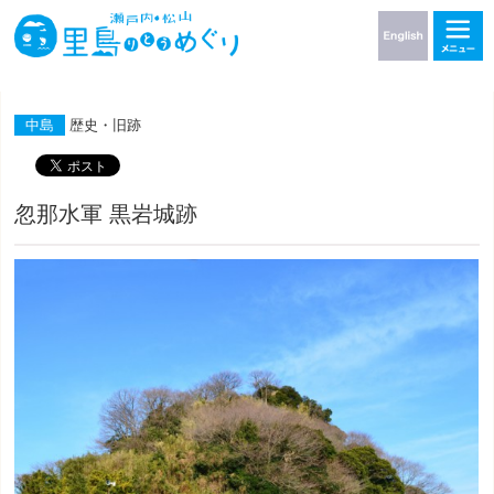
中島
歴史・旧跡
忽那水軍 黒岩城跡