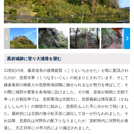
黒岩城跡に登り大浦港を望む
11世紀の頃、藤原道長の後裔親賢（こうえいちかかた）が島に配流され
たのが、忽那水軍（くつなすいぐん）の始まりとされています。そして
鎌倉幕府の御家人や忽那島地頭職に補せられるなか勢力を伸ばして、そ
の際に城郭や要塞を各地域に設けました。その後、皇統が南朝と北朝で
争った分裂抗争では、忽那重清は北朝方に、忽那義範は懐良親王（かね
よししんのう）の南朝方に組みし、忽那氏もふた手に分かれて戦いまし
た。最終的には北朝の後小松天皇に譲位して合一が行なわれました。そ
れ以降、忽那氏は河野氏の配下となりましたが、室町時代に河野氏が衰
退し、天正15年に小早川氏により滅ぼされました。