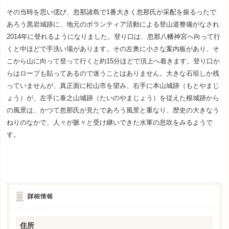
その当時を思い偲び、忽那諸島で1番大きく忽那氏が采配を振るったで
あろう黒岩城跡に、地元のボランティア活動による登山道整備がなされ
2014年に登れるようになりました。登り口は、忽那八幡神宮へ向って行
くと中ほどで手洗い場があります。その左奥に小さな案内板があり、そ
こから山に向って登って行くと約15分ほどで頂上へ着きます。登り口か
らはロープも貼ってあるので迷うことはありません。大きな石垣しか残
っていませんが、真正面に松山市を望み、右手に本山城跡（もとやまじ
ょう）が、左手に泰之山城跡（たいのやまじょう）を従えた根城跡から
の風景は、かつて忽那氏が見たであろう風景と重なり、歴史の大きなう
ねりのなかで、人々が脈々と受け継いできた水軍の息吹をみるようで
す。
住所