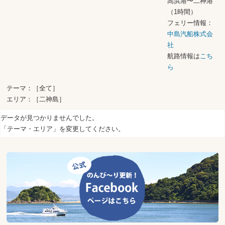
高浜港〜二神港
（1時間）
フェリー情報：
中島汽船株式会
社
航路情報は
こち
ら
テーマ：［全て］
エリア：［二神島］
データが見つかりませんでした。
「テーマ・エリア」を変更してください。