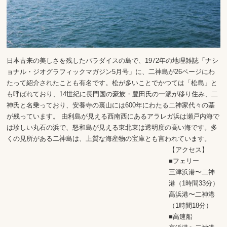
日本古来の美しさを残したパラダイスの島で、1972年の地理雑誌「ナシ
ョナル・ジオグラフィックマガジン5月号」に、二神島が26ページにわ
たって紹介されたことも有名です。松が多いことでかつては「松島」と
も呼ばれており、14世紀に長門国の豪族・豊田氏の一派が移り住み、二
神氏と名乗っており、安養寺の裏山には600年にわたる二神家代々の墓
が残っています。 由利島が見える西南西にあるアラレガ浜は瀬戸内海で
は珍しい丸石の浜で、怒和島が見える東北東は透明度の高い海です。多
くの見所がある二神島は、上質な海産物の宝庫とも言われています。
【アクセス】
■フェリー
三津浜港〜二神
港（1時間33分）
高浜港〜二神港
（1時間18分）
■高速船