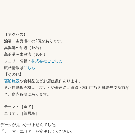
【アクセス】
泊港・由良港への2便があります。
高浜港〜泊港（15分）
高浜港〜由良港（10分）
フェリー情報：
株式会社ごごしま
航路情報は
こちら
【その他】
宿泊施設
や食料品などお店は数件あります。
また自動販売機は、港近くや海岸沿い道路・松山市役所興居島支所前な
ど、島内各所にあります。
テーマ：［全て］
エリア：［興居島］
データが見つかりませんでした。
「テーマ・エリア」を変更してください。