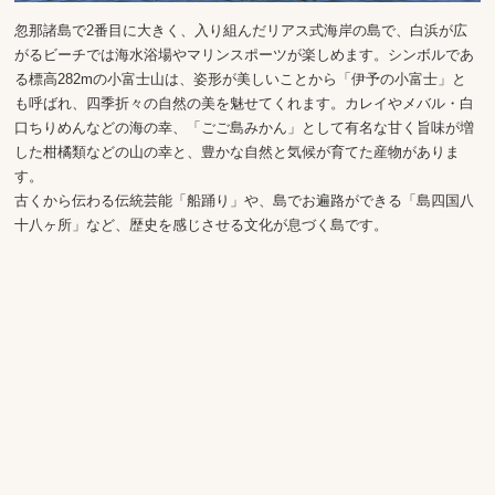
忽那諸島で2番目に大きく、入り組んだリアス式海岸の島で、白浜が広
がるビーチでは海水浴場やマリンスポーツが楽しめます。シンボルであ
る標高282mの小富士山は、姿形が美しいことから「伊予の小富士」と
も呼ばれ、四季折々の自然の美を魅せてくれます。カレイやメバル・白
口ちりめんなどの海の幸、「ごご島みかん」として有名な甘く旨味が増
した柑橘類などの山の幸と、豊かな自然と気候が育てた産物がありま
す。
古くから伝わる伝統芸能「船踊り」や、島でお遍路ができる「島四国八
十八ヶ所」など、歴史を感じさせる文化が息づく島です。