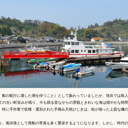
、船の航行に適した潮を待つこと）として賑わっていましたが、現在では島
つての古い町並みが残り、今も残る昔ながらの景観ときれいな海は穏やかな時
、特に手作業で収穫・選別された手摘み天然ひじきは、粒が揃った上質な磯
。
り、風待港として商船の寄港も多く繁栄するようになります。しかし、時代