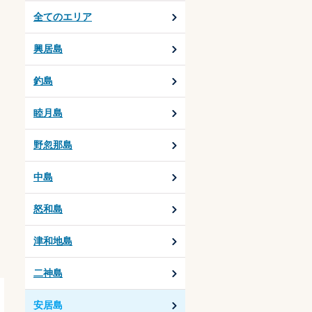
全てのエリア
興居島
釣島
睦月島
野忽那島
中島
怒和島
津和地島
二神島
安居島