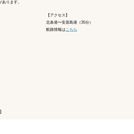
があります。
【アクセス】
北条港〜安居島港（35分）
航路情報は
こちら
］