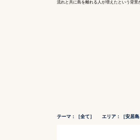
流れと共に島を離れる人が増えたという背景
テーマ：［全て］
エリア：［安居島