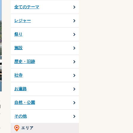
全てのテーマ
レジャー
祭り
施設
歴史・旧跡
社寺
お遍路
人
自然・公園
間
の
その他
の