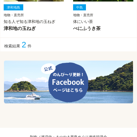
津和地島
中島
地物・直売所
地物・直売所
知る人ぞ知る津和地の玉ねぎ
体にいい茶
津和地の玉ねぎ
べにふうき茶
2
検索結果
件