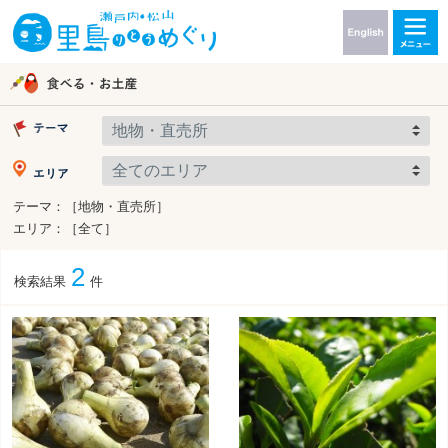
テーマ：［地物・直売所］
エリア：［全て］
2
検索結果
件