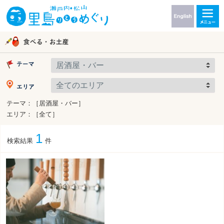
テーマ：［居酒屋・バー］
エリア：［全て］
1
検索結果
件