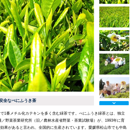
安全なべにふうき茶
で1番メチル化カテキンを多く含む緑茶です。べにふうき緑茶とは、独立
構／野菜茶業研究所（旧／農林水産省野菜・茶業試験場）が、1993年に育
も効果があると言われ、全国的に生産されています。愛媛県松山市でも中島