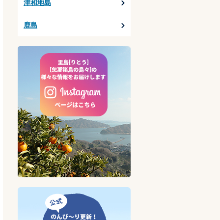
津和地島
鹿島