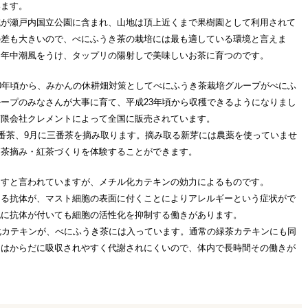
います。
域が瀬戸内国立公園に含まれ、山地は頂上近くまで果樹園として利用されて
の差も大きいので、べにふうき茶の栽培には最も適している環境と言えま
り年中潮風をうけ、タップリの陽射しで美味しいお茶に育つのです。
0年頃から、みかんの休耕畑対策としてべにふうき茶栽培グループがべにふ
ープのみなさんが大事に育て、平成23年頃から収穫できるようになりまし
有限会社クレメントによって全国に販売されています。
二番茶、9月に三番茶を摘み取ります。摘み取る新芽には農薬を使っていませ
、茶摘み・紅茶づくりを体験することができます。
らすと言われていますが、メチル化カテキンの効力によるものです。
きる抗体が、マスト細胞の表面に付くことによりアレルギーという症状がで
胞に抗体が付いても細胞の活性化を抑制する働きがあります。
化カテキンが、べにふうき茶には入っています。通常の緑茶カテキンにも同
ンはからだに吸収されやすく代謝されにくいので、体内で長時間その働きが