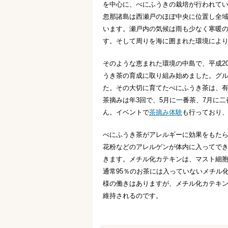
を中心に、べにふうきの栽培が行われて
忽那諸島は西瀬戸のほぼ中央に位置し全
います。瀬戸内の気候は雨も少なく寒暖
す。そして周りを海に囲まれた環境によ
そのような恵まれた環境の中島で、平成2
うき茶の育成に取り組み始めました。グル
た。その大切に育てたべにふうき茶は、
茶摘みは年3回で、5月に一番茶、7月に
ん。イベントで
茶摘み体験
も行っており
べにふうき茶がアレルギーに効果をもた
花粉などのアレルゲンが体内に入ってで
きます。メチル化カテキンは、マスト細
通常95％のお茶には入っていないメチル
様の働きはありますが、メチル化カテキ
維持されるのです。