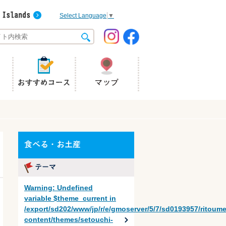
Select Language
▼
Warning
: Undefined
variable $theme_current in
/export/sd202/www/jp/r/e/gmoserver/5/7/sd0193957/ritoum
content/themes/setouchi-