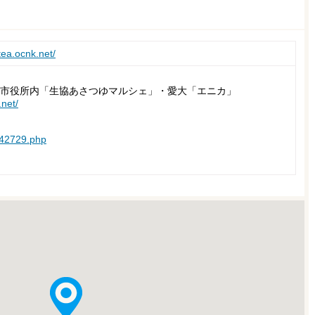
tea.ocnk.net/
市役所内「生協あさつゆマルシェ」・愛大「エニカ」
.net/
/42729.php