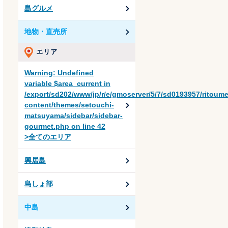
島グルメ
地物・直売所
Warning
: Undefined
variable $area_current in
/export/sd202/www/jp/r/e/gmoserver/5/7/sd0193957/ritoum
content/themes/setouchi-
matsuyama/sidebar/sidebar-
gourmet.php
on line
42
>全てのエリア
興居島
島しょ部
中島