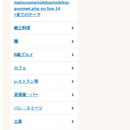
matsuyama/sidebar/sidebar-
gourmet.php
on line
14
>全てのテーマ
郷土料理
麺
B級グルメ
カフェ
レストラン等
居酒屋・バー
パン・スイーツ
土産