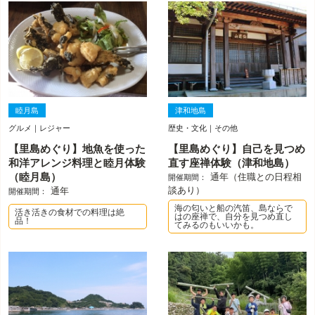
睦月島
津和地島
グルメ｜レジャー
歴史・文化｜その他
【里島めぐり】地魚を使った
【里島めぐり】自己を見つめ
和洋アレンジ料理と睦月体験
直す座禅体験（津和地島）
（睦月島）
通年（住職との日程相
開催期間：
談あり）
通年
開催期間：
海の匂いと船の汽笛、島ならで
活き活きの食材での料理は絶
はの座禅で、自分を見つめ直し
品！
てみるのもいいかも。