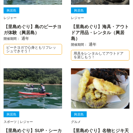
興居島
興居島
レジャー
レジャー
【里島めぐり】島のビーチヨ
【里島めぐり】海具・アウト
ガ体験（興居島）
ドア用品・レンタル（興居
通年
島）
開催期間：
通年
開催期間：
ビーチヨガで心身ともリフレッ
シュできそう！
用具をレンタルしてアウトドア
を楽しもう！
興居島
興居島
スポーツ｜レジャー
グルメ
【里島めぐり】SUP・シーカ
【里島めぐり】名物ヒジキ天