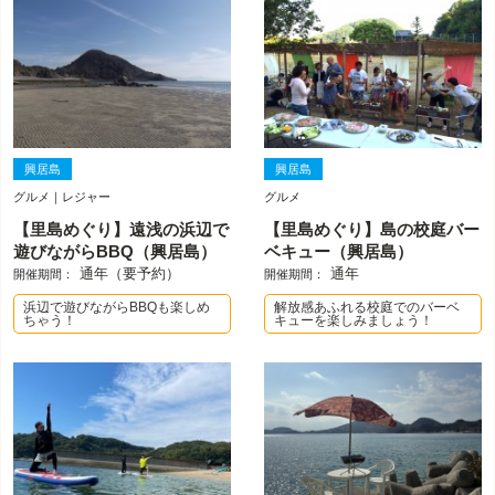
興居島
興居島
グルメ｜レジャー
グルメ
【里島めぐり】遠浅の浜辺で
【里島めぐり】島の校庭バー
遊びながらBBQ（興居島）
ベキュー（興居島）
通年（要予約）
通年
開催期間：
開催期間：
浜辺で遊びながらBBQも楽しめ
解放感あふれる校庭でのバーベ
ちゃう！
キューを楽しみましょう！