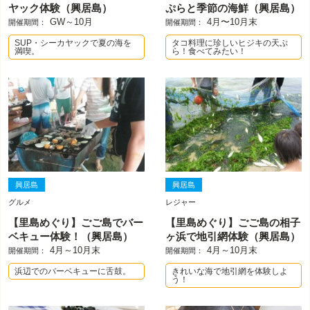
ヤック体験（興居島）
ぷらと季節の海鮮（興居島）
GW～10月
4月〜10月末
開催期間：
開催期間：
SUP・シーカヤックで夏の海を
タコ料理に珍しいヒジキの天ぷ
満喫。
ら！食べてみたい！
興居島
興居島
グルメ
レジャー
【里島めぐり】ごご島でバー
【里島めぐり】ごご島の相子
ベキュー体験！（興居島）
ヶ浜で地引網体験（興居島）
4月～10月末
4月～10月末
開催期間：
開催期間：
浜辺でのバーベキューに舌鼓。
きれいな海で地引網を体験しよ
う！