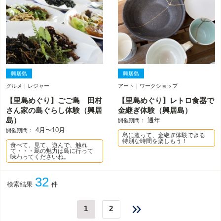
興居島
興居島
グルメ｜レジャー
アート｜ワークショップ
【里島めぐり】ごご島 田村
【里島めぐり】レトロ食器で
さん家の島ぐらし体験（興居
金継ぎ体験（興居島）
島）
通年
開催期間：
4月〜10月
開催期間：
島に渡って、金継ぎ体験できる
特別な時間を楽しもう！
食べて、見て、遊んで、触れ
て・・・島の魅力は島に行って
味わってくださいね。
32
検索結果
件
1
2