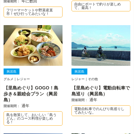
年に数回
開催期間：
自由にボートで釣りが楽しめ
て、最高！
フリーマーケットや野菜産直
市！ぜひ行ってみたいな！
興居島
興居島
グルメ｜レジャー
レジャー｜その他
【里島めぐり】GOGO！島
【里島めぐり】電動自転車で
歩き＆親睦会プラン（興居
島巡り（興居島）
島）
通年
開催期間：
通年
開催期間：
電動自転車でのんびり島巡りし
てみたいな。
島を散策して、おいしい「島う
どん」のコース料理が楽しめ
る！