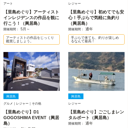
アート
レジャー
【里島めぐり】アーティスト
【里島めぐり】初めてでも安
インレジデンスの作品を観に
心！手ぶらで気軽に魚釣り
行こう！（興居島）
（興居島）
5月～
通年
開催期間：
開催期間：
アーティストの作品をじっくり
手ぶらで来ても、釣りが楽しめ
鑑賞しましょう。
るなんて最高！
興居島
興居島
グルメ｜レジャー｜その他
レジャー
【里島めぐり】D1
【里島めぐり】ごごしまレン
GOGOSHIMA EVENT（興居
タルボート（興居島）
島）
通年
開催期間：