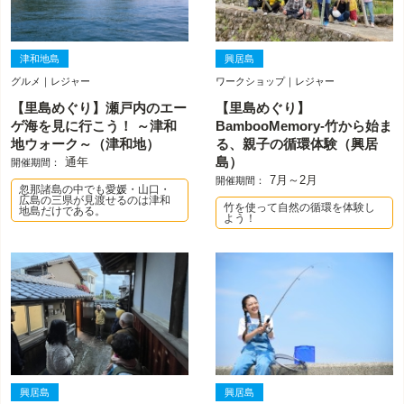
津和地島
興居島
グルメ｜レジャー
ワークショップ｜レジャー
【里島めぐり】瀬戸内のエー
【里島めぐり】
ゲ海を見に行こう！ ～津和
BambooMemory-竹から始ま
地ウォーク～（津和地）
る、親子の循環体験（興居
通年
島）
開催期間：
7月～2月
開催期間：
忽那諸島の中でも愛媛・山口・
広島の三県が見渡せるのは津和
竹を使って自然の循環を体験し
地島だけである。
よう！
興居島
興居島