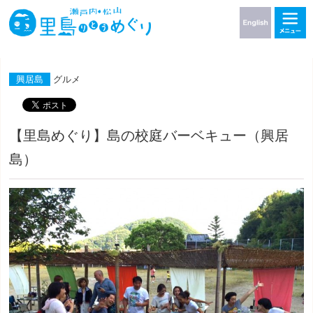
興居島
グルメ
【里島めぐり】島の校庭バーベキュー（興居
島）