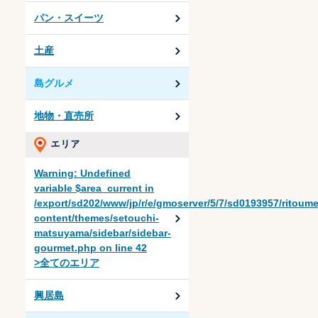
パン・スイーツ
土産
島グルメ
地物・直売所
Warning
: Undefined
variable $area_current in
/export/sd202/www/jp/r/e/gmoserver/5/7/sd0193957/ritoum
content/themes/setouchi-
matsuyama/sidebar/sidebar-
gourmet.php
on line
42
>全てのエリア
興居島