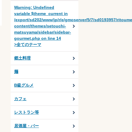
Warning
: Undefined
variable $theme_current in
/export/sd202/www/jp/r/e/gmoserver/5/7/sd0193957/ritoum
content/themes/setouchi-
matsuyama/sidebar/sidebar-
gourmet.php
on line
14
>全てのテーマ
郷土料理
麺
B級グルメ
カフェ
レストラン等
居酒屋・バー