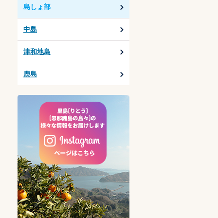
島しょ部
中島
津和地島
鹿島