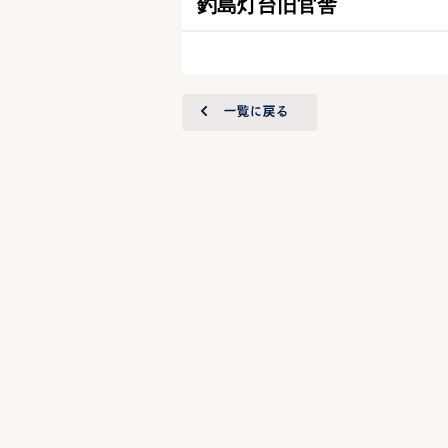
釣島灯台旧官舎