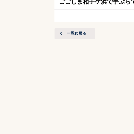
ごごしま相子ケ浜で手ぶらで