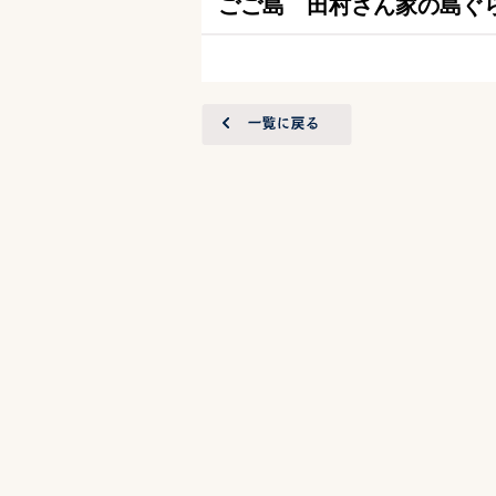
ごご島 田村さん家の島ぐ