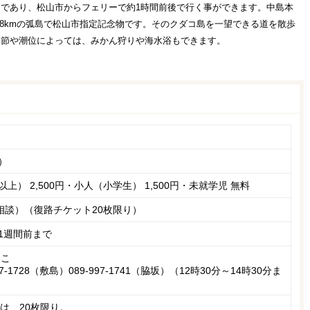
であり、松山市からフェリーで約1時間前後で行く事ができます。中島本
.8kmの弧島で松山市指定記念物です。そのクダコ島を一望できる道を散歩
季節や潮位によっては、みかん狩りや海水浴もできます。
）
上） 2,500円・小人（小学生） 1,500円・未就学児 無料
応相談）（復路チケット20枚限り）
1週間前まで
っこ
997‐1728（敷島）089-997-1741（脇坂）（12時30分～14時30分ま
は、20枚限り。