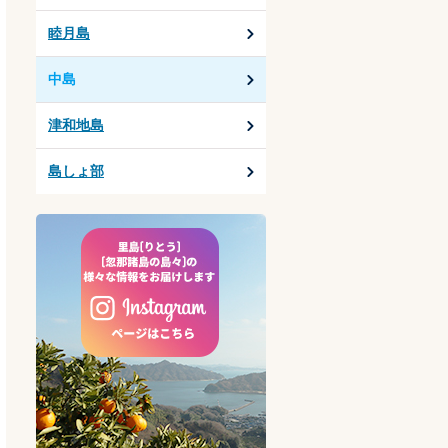
睦月島
中島
津和地島
島しょ部