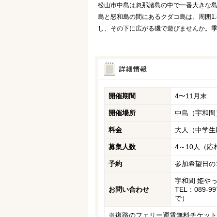
松山市中島は忽那諸島の中で一番大きな島
島と怒和島の間にあるクダコ島は、周囲1
し、その下に広がる磯で遊びませんか。
開催期間
4〜11月末
開催場所
中島（宇和間
料金
大人（中学生以
募集人数
4～10人（
予約
参加希望日の
宇和間 姫や
お問い合わせ
TEL：089‐
で）
※復路のフェリー運賃無料チケット