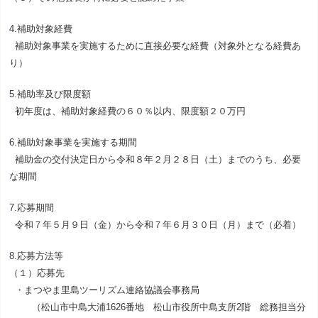
4.補助対象経費
補助対象事業を実施するために直接必要な経費（対象外となる経費あ
り）
5.補助率及び限度額
初年度は、補助対象経費の６０％以内、限度額２０万円
6.補助対象事業を実施する期間
補助金の交付決定日から令和８年２月２８日（土）までのうち、必要
な期間
7.応募期間
令和７年５月９日（金）から令和７年６月３０日（月）まで（必着）
8.応募方法等
（１）応募先
・まつやま里島ツーリズム連絡協議会事務局
（松山市中島大浦1626番地 松山市役所中島支所2階 総務担当分