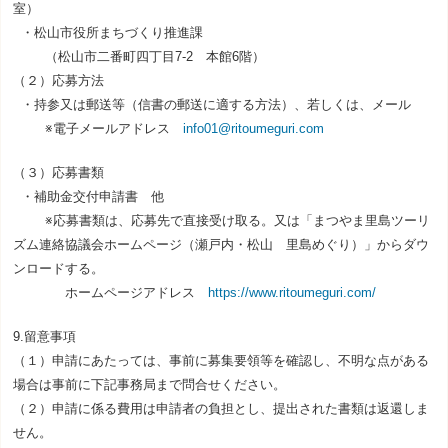
室）
・松山市役所まちづくり推進課
（松山市二番町四丁目7-2 本館6階）
（２）応募方法
・持参又は郵送等（信書の郵送に適する方法）、若しくは、メール
※電子メールアドレス
info01@ritoumeguri.com
（３）応募書類
・補助金交付申請書 他
※応募書類は、応募先で直接受け取る。又は「まつやま里島ツーリ
ズム連絡協議会ホームページ（瀬戸内・松山 里島めぐり）」からダウ
ンロードする。
ホームページアドレス
https://www.ritoumeguri.com/
9.留意事項
（１）申請にあたっては、事前に募集要領等を確認し、不明な点がある
場合は事前に下記事務局まで問合せください。
（２）申請に係る費用は申請者の負担とし、提出された書類は返還しま
せん。