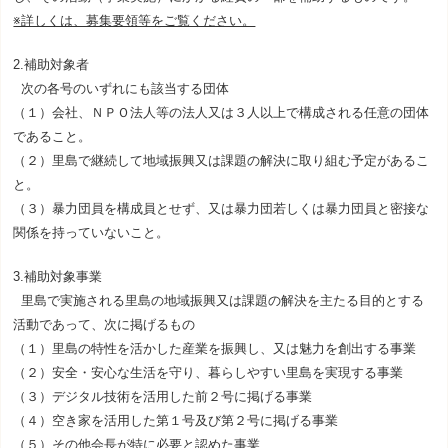
※詳しくは、募集要領等をご覧ください。
2.補助対象者
次の各号のいずれにも該当する団体
（１）会社、ＮＰＯ法人等の法人又は３人以上で構成される任意の団体
であること。
（２）里島で継続して地域振興又は課題の解決に取り組む予定があるこ
と。
（３）暴力団員を構成員とせず、又は暴力団若しくは暴力団員と密接な
関係を持っていないこと。
3.補助対象事業
里島で実施される里島の地域振興又は課題の解決を主たる目的とする
活動であって、次に掲げるもの
（１）里島の特性を活かした産業を振興し、又は魅力を創出する事業
（２）安全・安心な生活を守り、暮らしやすい里島を実現する事業
（３）デジタル技術を活用した前２号に掲げる事業
（４）空き家を活用した第１号及び第２号に掲げる事業
（５）その他会長が特に必要と認めた事業