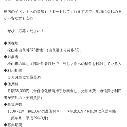
島内のイベントへの参加もサポートしてくれますので、地域になじめる
か不安な方も安心！
ぜひご応募ください！
◆所在地
松山市由良町
873
番地
1
（由良港より徒歩
3
分）
◆対象者
松山市の島しょ部居住者以外で、島しょ部への移住を検討している人
◆利用期間
１カ月単位で最長
3
年
◆使用料
月額
38,000
円（合併浄化槽清掃手数料含む。光熱水費・通信費は利用
者が契約の上実費負担）
◆募集戸数
1LDK
×
1
戸（約
100
㎡の農園付き） ※平成
31
年
4
月以降に入居可能
（築年月：平成
29
年
3
月）
◆募集期間