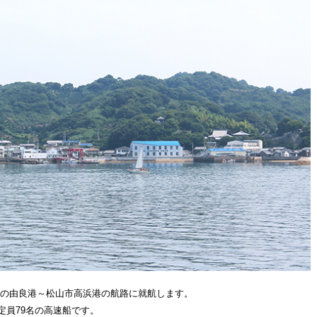
居島の由良港～松山市高浜港の航路に就航します。
定員79名の高速船です。