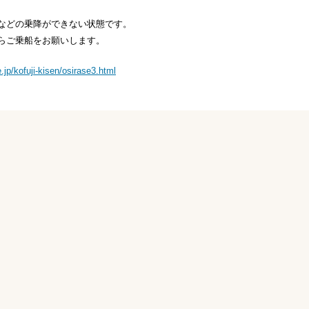
などの乗降ができない状態です。
らご乗船をお願いします。
.jp/kofuji-kisen/osirase3.html