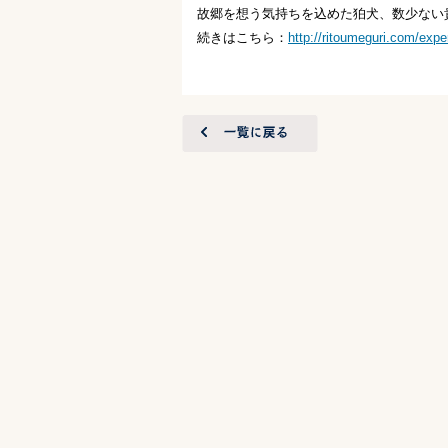
故郷を想う気持ちを込めた狛犬、数少ない
続きはこちら：
http://ritoumeguri.com/exp