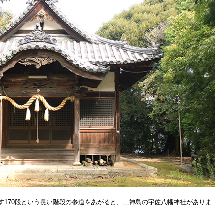
す170段という長い階段の参道をあがると、二神島の宇佐八幡神社がありま