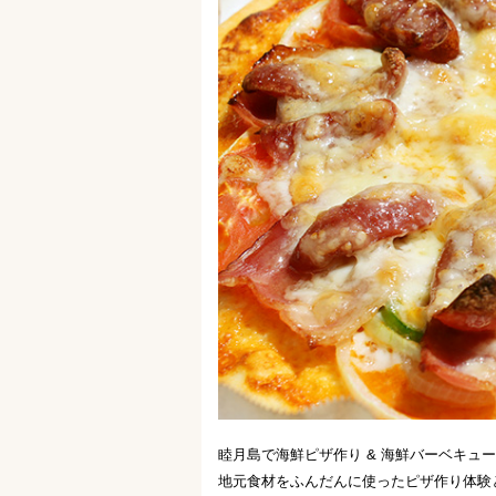
睦月島で海鮮ピザ作り & 海鮮バーベキュ
地元食材をふんだんに使ったピザ作り体験