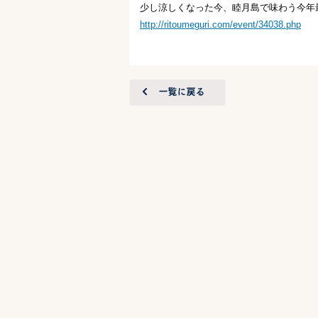
少し涼しくなった今、睦月島で味わう今年
http://ritoumeguri.com/event/34038.php