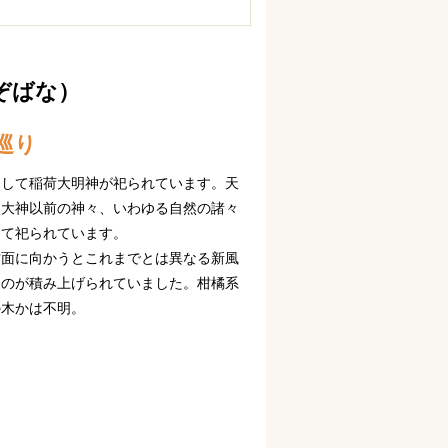
ぞばな）
巡り
として稲荷大明神が祀られています。天
照大神以前の神々、いわゆる自然の諸々
して祀られています。
方面に向かうとこれまでとは異なる新風
ものが積み上げられていました。柑橘系
の木かは不明。