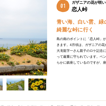
ガザニアの花が咲い
恋人峠
青い海、白い雲、緑
綺麗な峠に行く
島の南のポイントに「恋人峠」
きます。4月頃は、ガザニアの花
大滝龍字一さん親子のロケ記念
って厳重に守られています。ベ
らかに鎮座しているのですが、