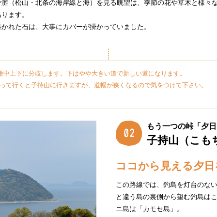
予灘（松山・北条の海岸線と海）を見る眺望は、季節の花や草木と様々
あります。
書かれた石は、大事にカバーが掛かっていました。
、途中上下に分岐します。下はやや大きい道で新しい道になります。
って行くと子持山に行きますが、道幅が狭くなるので気をつけて下さい。
もう一つの峠「夕日
子持山（こも
ココから見える夕日
この路線では、釣島を灯台のな
と違う島の裏側から望む釣島は
ニ島は「カモセ島」。