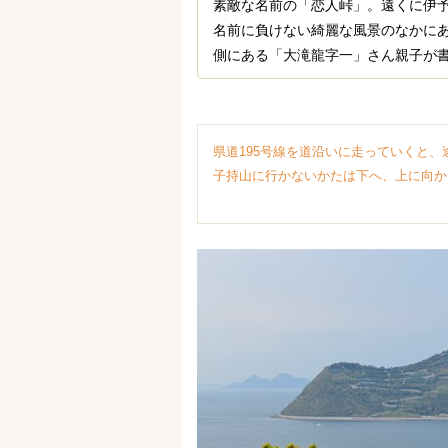
素敵な名前の「恋人峠」。遠くに伊
名前に負けない綺麗な風景のなかに
側にある「大滝龍字一」さん親子が
県道195号線を道沿いに走っていくと
子持山に行かないかたは下へ、上に向か