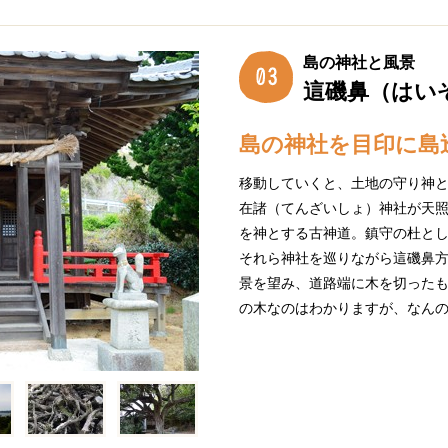
島の神社と風景
這磯鼻（はい
島の神社を目印に島
移動していくと、土地の守り神
在諸（てんざいしょ）神社が天
を神とする古神道。鎮守の杜と
それら神社を巡りながら這磯鼻
景を望み、道路端に木を切った
の木なのはわかりますが、なん