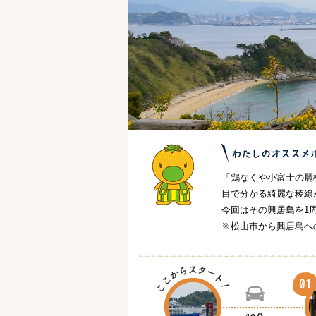
「鶏なくや小富士の麗
目で分かる綺麗な稜線
今回はその興居島を1
※松山市から興居島へ