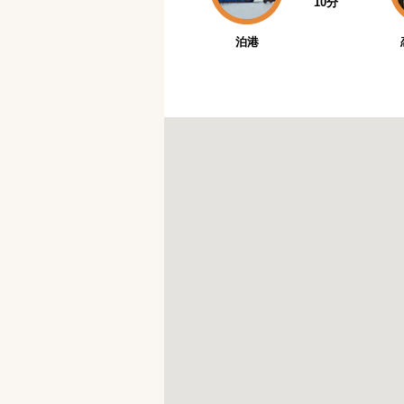
10分
泊港