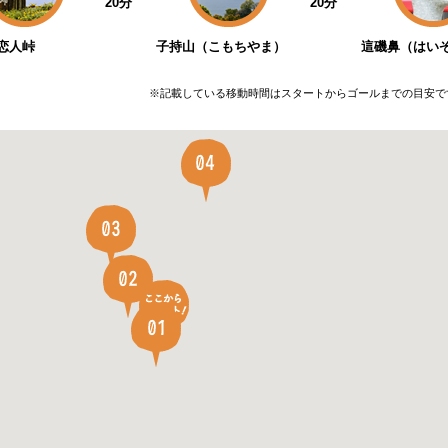
20分
20分
恋人峠
子持山（こもちやま）
這磯鼻（はい
※記載している移動時間はスタートからゴールまでの目安で