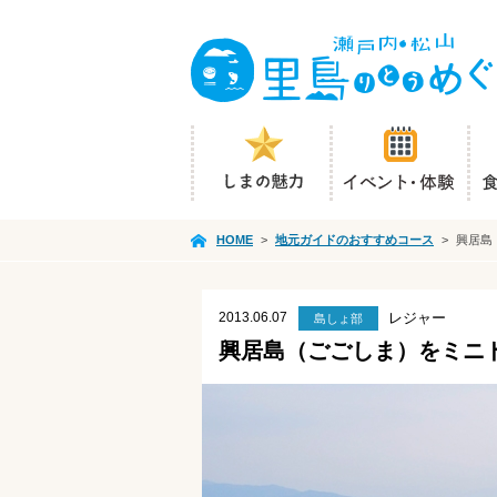
HOME
>
地元ガイドのおすすめコース
>
興居島
2013.06.07
レジャー
島しょ部
興居島（ごごしま）をミニ