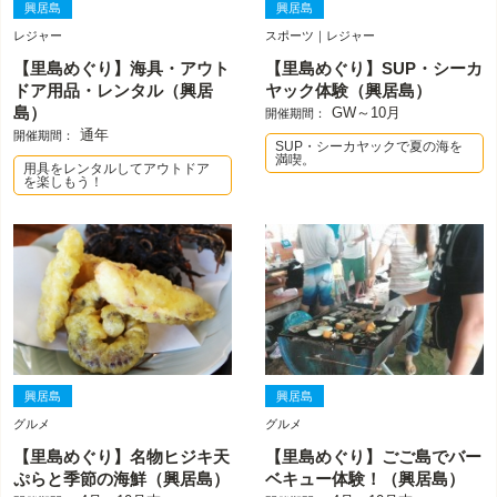
興居島
興居島
レジャー
スポーツ｜レジャー
【里島めぐり】海具・アウト
【里島めぐり】SUP・シーカ
ドア用品・レンタル（興居
ヤック体験（興居島）
島）
GW～10月
開催期間：
通年
開催期間：
SUP・シーカヤックで夏の海を
満喫。
用具をレンタルしてアウトドア
を楽しもう！
興居島
興居島
グルメ
グルメ
【里島めぐり】名物ヒジキ天
【里島めぐり】ごご島でバー
ぷらと季節の海鮮（興居島）
ベキュー体験！（興居島）