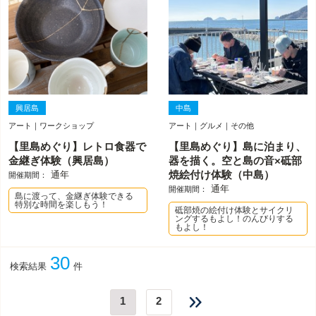
興居島
中島
アート｜ワークショップ
アート｜グルメ｜その他
【里島めぐり】レトロ食器で
【里島めぐり】島に泊まり、
金継ぎ体験（興居島）
器を描く。空と島の音×砥部
通年
焼絵付け体験（中島）
開催期間：
通年
開催期間：
島に渡って、金継ぎ体験できる
特別な時間を楽しもう！
砥部焼の絵付け体験とサイクリ
ングするもよし！のんびりする
もよし！
30
検索結果
件
1
2