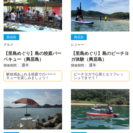
興居島
興居島
グルメ
レジャー
【里島めぐり】島の校庭バー
【里島めぐり】島のビーチヨ
ベキュー（興居島）
ガ体験（興居島）
通年
通年
開催期間：
開催期間：
解放感あふれる校庭でのバーベ
ビーチヨガで心身ともリフレッ
キューを楽しみましょう！
シュできそう！