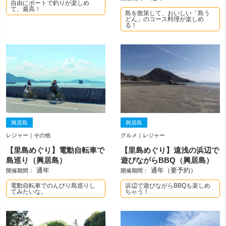
自由にボートで釣りが楽しめ
て、最高！
島を散策して、おいしい「島う
どん」のコース料理が楽しめ
る！
興居島
興居島
レジャー｜その他
グルメ｜レジャー
【里島めぐり】電動自転車で
【里島めぐり】遠浅の浜辺で
島巡り（興居島）
遊びながらBBQ（興居島）
通年
通年（要予約）
開催期間：
開催期間：
電動自転車でのんびり島巡りし
浜辺で遊びながらBBQも楽しめ
てみたいな。
ちゃう！