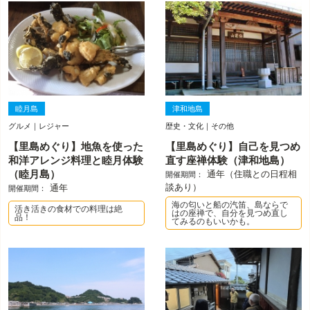
睦月島
津和地島
グルメ｜レジャー
歴史・文化｜その他
【里島めぐり】地魚を使った
【里島めぐり】自己を見つめ
和洋アレンジ料理と睦月体験
直す座禅体験（津和地島）
（睦月島）
通年（住職との日程相
開催期間：
談あり）
通年
開催期間：
海の匂いと船の汽笛、島ならで
活き活きの食材での料理は絶
はの座禅で、自分を見つめ直し
品！
てみるのもいいかも。