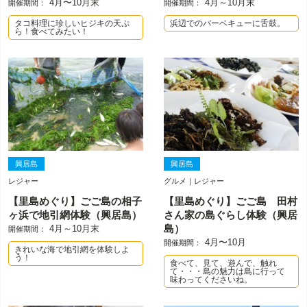
4月〜10月末
4月～10月末
開催期間：
開催期間：
タコ料理に珍しいヒジキの天ぷ
浜辺でのバーベキューに舌鼓。
ら！食べてみたい！
興居島
興居島
レジャー
グルメ｜レジャー
【里島めぐり】ごご島の相子
【里島めぐり】ごご島 田村
ヶ浜で地引網体験（興居島）
さん家の島ぐらし体験（興居
4月～10月末
島）
開催期間：
4月〜10月
開催期間：
きれいな海で地引網を体験しよ
う！
食べて、見て、遊んで、触れ
て・・・島の魅力は島に行って
味わってくださいね。