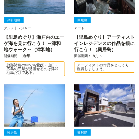
津和地島
興居島
グルメ｜レジャー
アート
【里島めぐり】瀬戸内のエー
【里島めぐり】アーティスト
ゲ海を見に行こう！ ～津和
インレジデンスの作品を観に
地ウォーク～（津和地）
行こう！（興居島）
通年
5月～
開催期間：
開催期間：
忽那諸島の中でも愛媛・山口・
アーティストの作品をじっくり
広島の三県が見渡せるのは津和
鑑賞しましょう。
地島だけである。
興居島
興居島