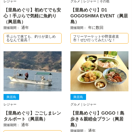
レジャー
グルメ｜レジャー｜その他
【里島めぐり】初めてでも安
【里島めぐり】D1
心！手ぶらで気軽に魚釣り
GOGOSHIMA EVENT（興居
（興居島）
島）
通年
年に数回
開催期間：
開催期間：
手ぶらで来ても、釣りが楽しめ
フリーマーケットや野菜産直
るなんて最高！
市！ぜひ行ってみたいな！
興居島
興居島
レジャー
グルメ｜レジャー
【里島めぐり】ごごしまレン
【里島めぐり】GOGO！島
タルボート（興居島）
歩き＆親睦会プラン（興居
通年
島）
開催期間：
通年
開催期間：